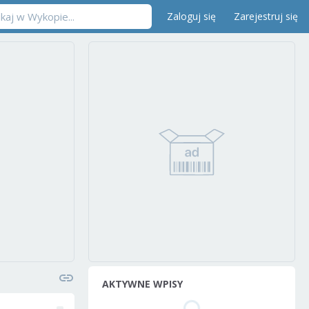
Zaloguj się
Zarejestruj się
AKTYWNE WPISY