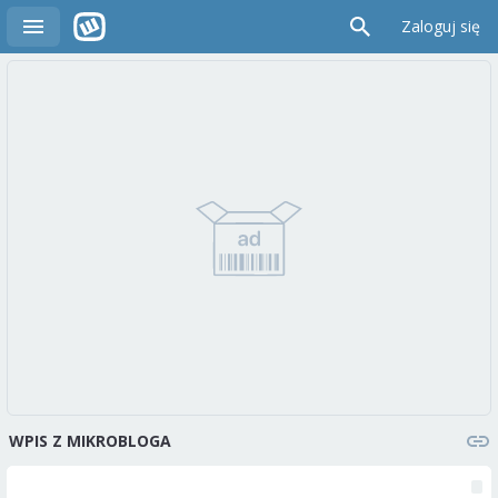
Zaloguj się
WPIS Z MIKROBLOGA