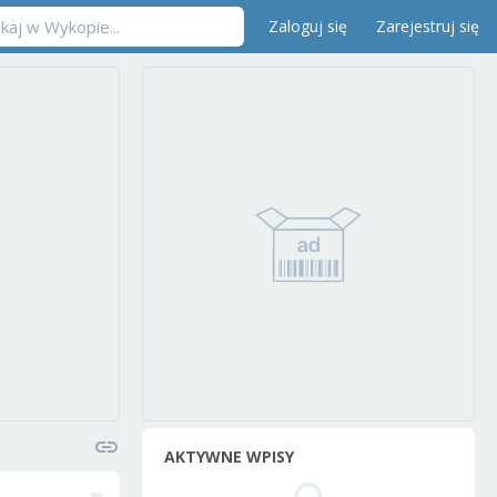
Zaloguj się
Zarejestruj się
AKTYWNE WPISY