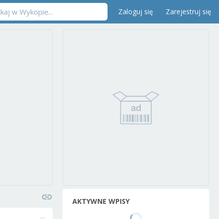
Zaloguj się
Zarejestruj się
AKTYWNE WPISY