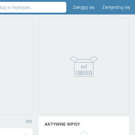
Zaloguj się
Zarejestruj się
AKTYWNE WPISY