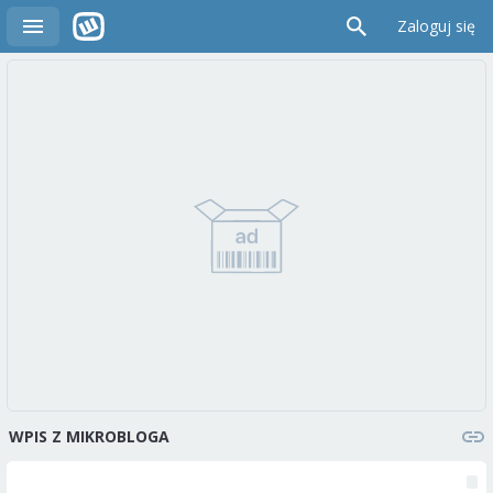
Zaloguj się
WPIS Z MIKROBLOGA