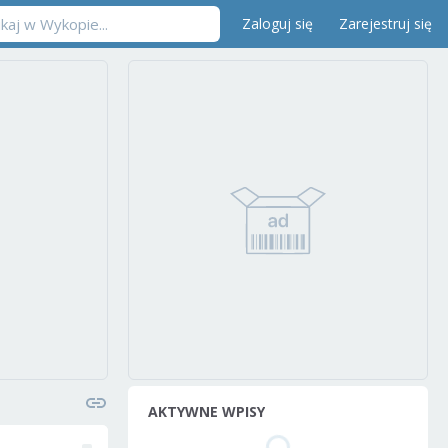
Zaloguj się
Zarejestruj się
AKTYWNE WPISY