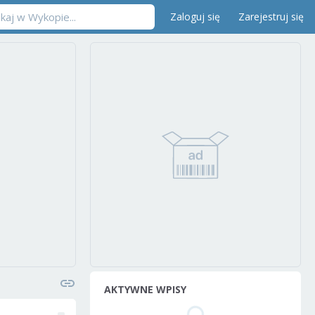
Zaloguj się
Zarejestruj się
AKTYWNE WPISY