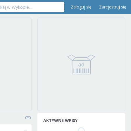
Zaloguj się
Zarejestruj się
AKTYWNE WPISY