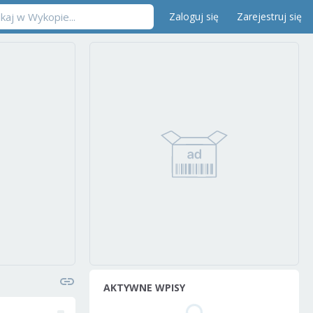
Zaloguj się
Zarejestruj się
AKTYWNE WPISY