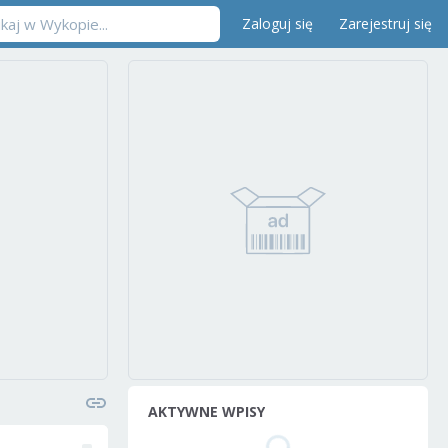
Zaloguj się
Zarejestruj się
AKTYWNE WPISY