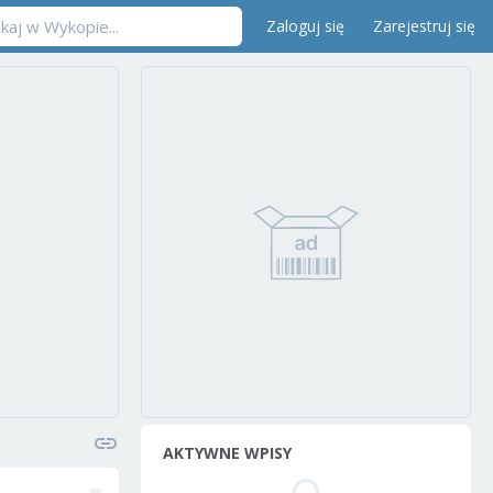
Zaloguj się
Zarejestruj się
AKTYWNE WPISY