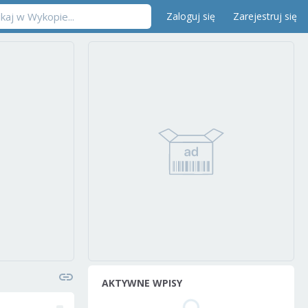
Zaloguj się
Zarejestruj się
AKTYWNE WPISY