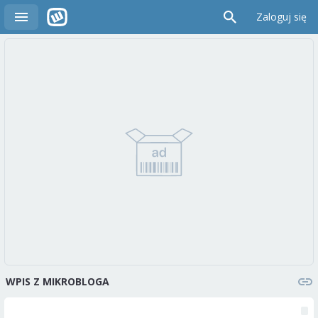
Zaloguj się
WPIS Z MIKROBLOGA