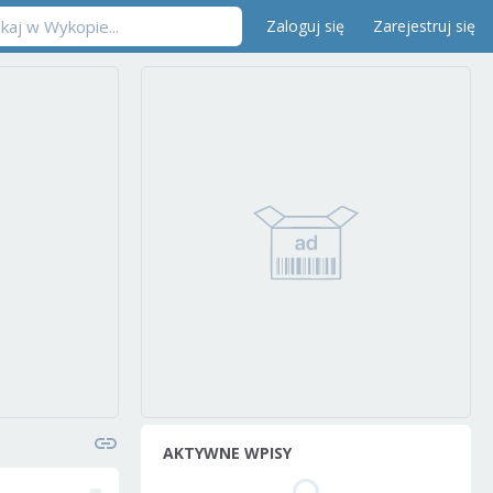
Zaloguj się
Zarejestruj się
AKTYWNE WPISY