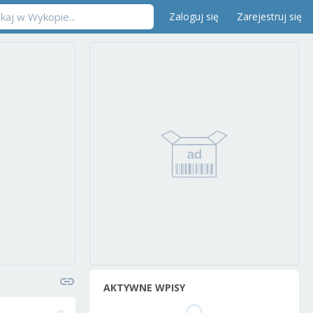
Zaloguj się
Zarejestruj się
AKTYWNE WPISY