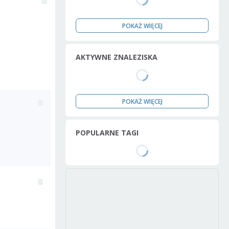
POKAŻ WIĘCEJ
AKTYWNE ZNALEZISKA
POKAŻ WIĘCEJ
POPULARNE TAGI