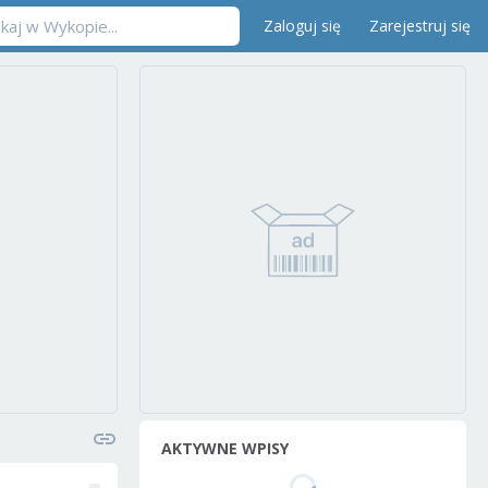
Zaloguj się
Zarejestruj się
AKTYWNE WPISY