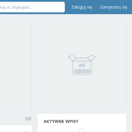
Zaloguj się
Zarejestruj się
AKTYWNE WPISY