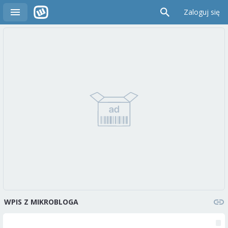
Zaloguj się
WPIS Z MIKROBLOGA