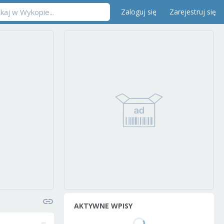
Zaloguj się
Zarejestruj się
AKTYWNE WPISY