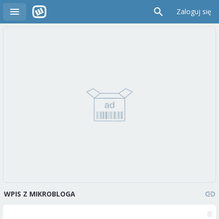
Zaloguj się
WPIS Z MIKROBLOGA