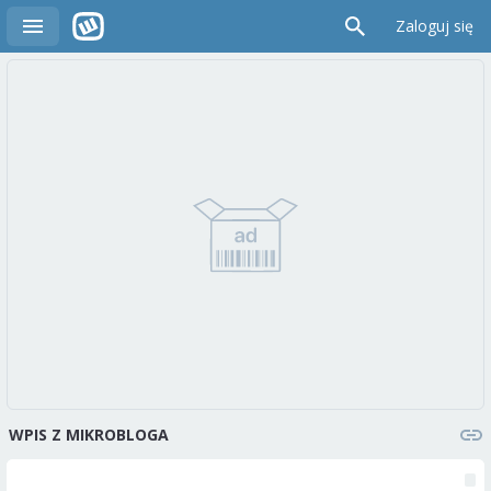
Zaloguj się
WPIS Z MIKROBLOGA