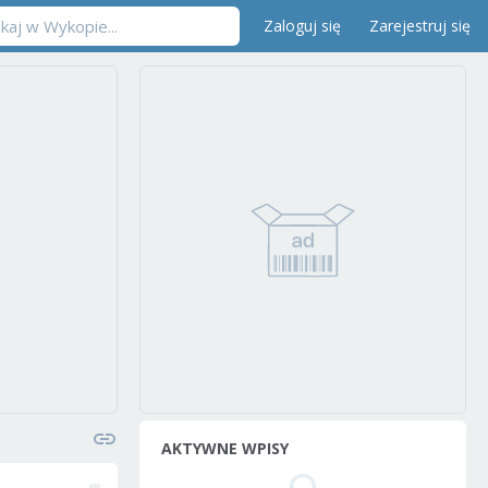
Zaloguj się
Zarejestruj się
AKTYWNE WPISY