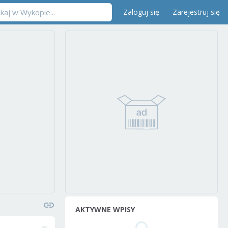
Zaloguj się
Zarejestruj się
AKTYWNE WPISY