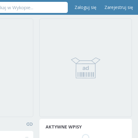
Zaloguj się
Zarejestruj się
AKTYWNE WPISY