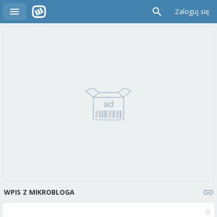
Zaloguj się
WPIS Z MIKROBLOGA