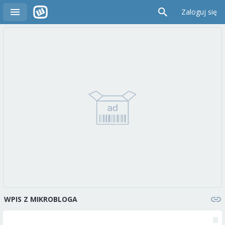
Zaloguj się
WPIS Z MIKROBLOGA