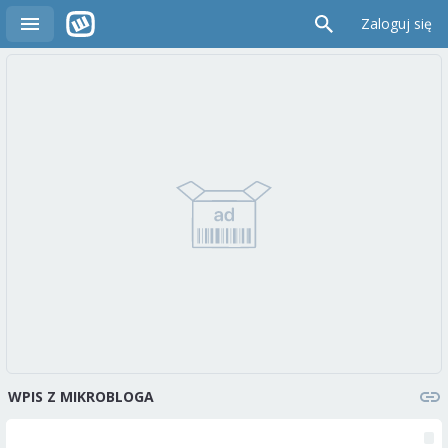
Zaloguj się
WPIS Z MIKROBLOGA