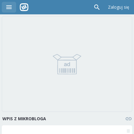
Zaloguj się
WPIS Z MIKROBLOGA