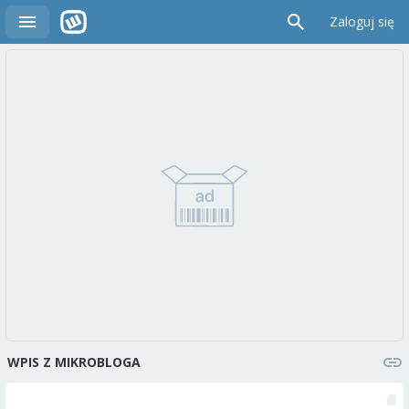
Zaloguj się
WPIS Z MIKROBLOGA