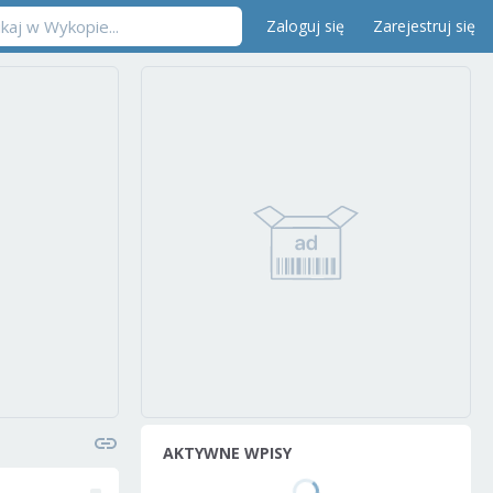
Zaloguj się
Zarejestruj się
AKTYWNE WPISY