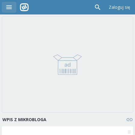
Zaloguj się
WPIS Z MIKROBLOGA