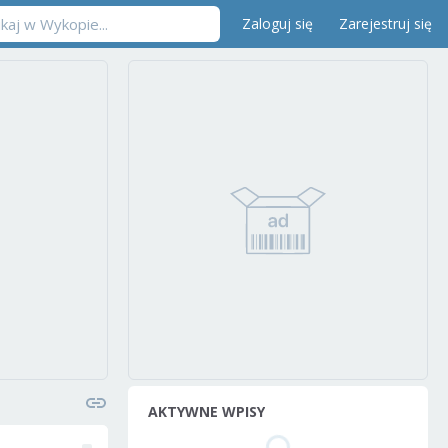
Zaloguj się
Zarejestruj się
AKTYWNE WPISY