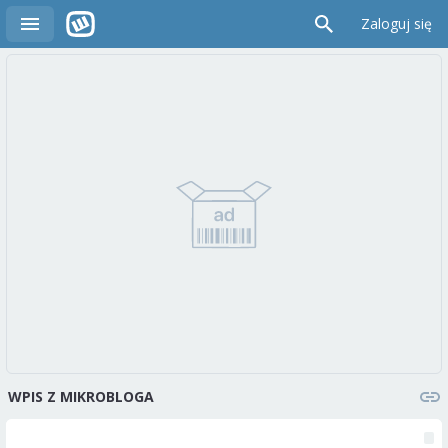
Zaloguj się
WPIS Z MIKROBLOGA