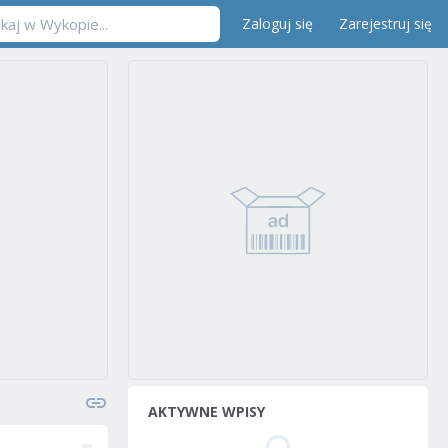
Zaloguj się
Zarejestruj się
AKTYWNE WPISY