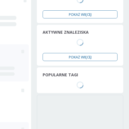
POKAŻ WIĘCEJ
AKTYWNE ZNALEZISKA
POKAŻ WIĘCEJ
POPULARNE TAGI