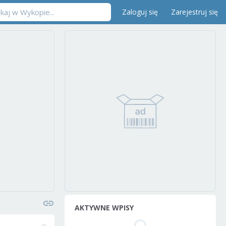
Zaloguj się
Zarejestruj się
AKTYWNE WPISY