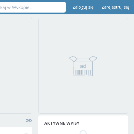
Zaloguj się
Zarejestruj się
AKTYWNE WPISY