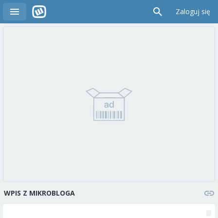
Zaloguj się
WPIS Z MIKROBLOGA