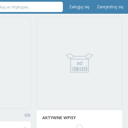
Zaloguj się
Zarejestruj się
AKTYWNE WPISY