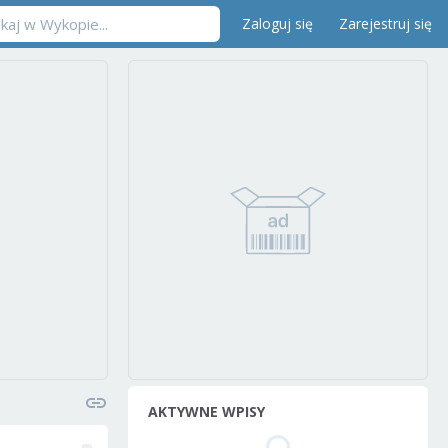
Zaloguj się
Zarejestruj się
AKTYWNE WPISY