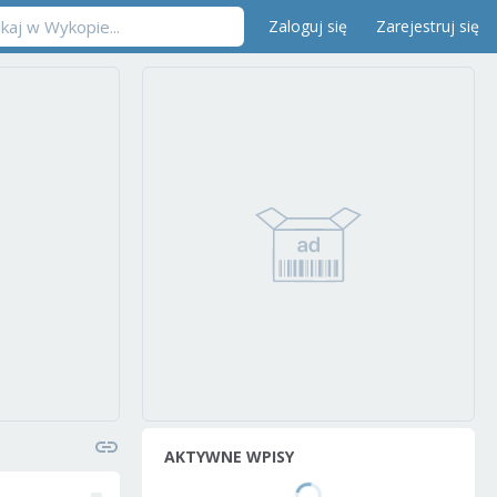
Zaloguj się
Zarejestruj się
AKTYWNE WPISY