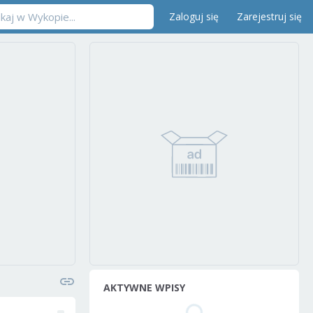
Zaloguj się
Zarejestruj się
AKTYWNE WPISY