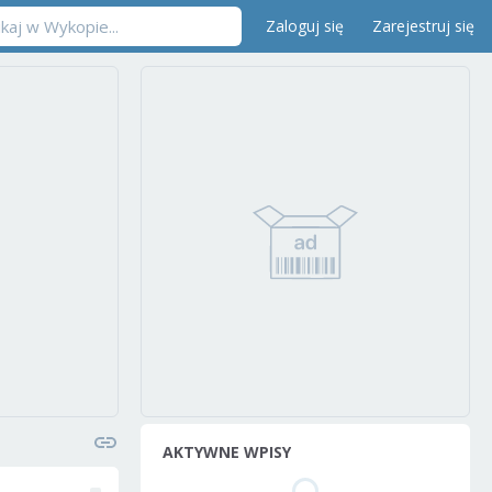
Zaloguj się
Zarejestruj się
AKTYWNE WPISY