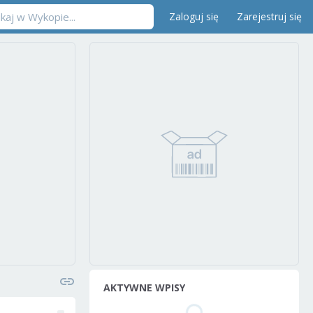
Zaloguj się
Zarejestruj się
AKTYWNE WPISY