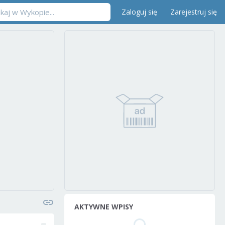
Zaloguj się
Zarejestruj się
AKTYWNE WPISY