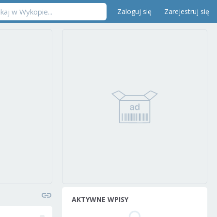
Zaloguj się
Zarejestruj się
AKTYWNE WPISY