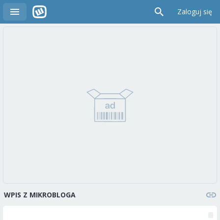
Zaloguj się
WPIS Z MIKROBLOGA