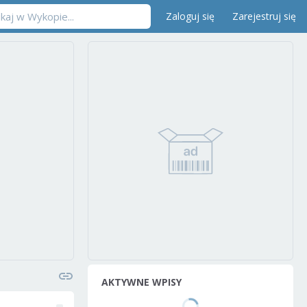
Zaloguj się
Zarejestruj się
AKTYWNE WPISY