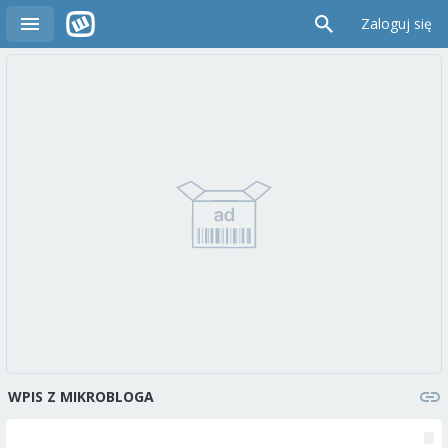
Zaloguj się
WPIS Z MIKROBLOGA