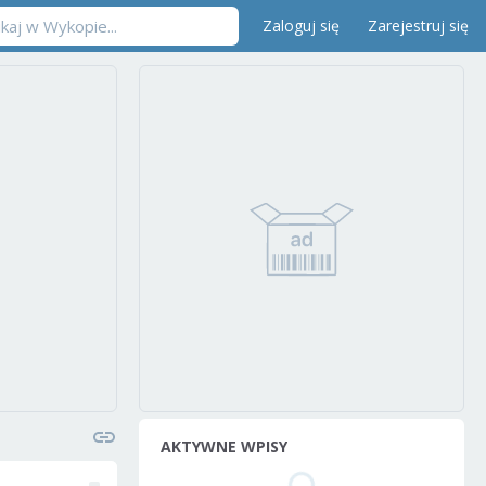
Zaloguj się
Zarejestruj się
AKTYWNE WPISY